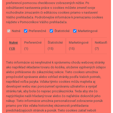
preferencií pomocou checkboxov zobrazených nižšie. Po
odsúhlasení nastavenia práce s cookies môžete zmeniť svoje
rozhodnutie zmazaním či editáciou cookies priamo v nastavení
Vášho prehliadača. Podrobnejšie informácie k premazaniu cookies
nájdete v Pomocníkovi Vášho prehliadača.
Nutné
Preferenčné
Štatistické
Marketingové
Nutné
Preferenčné
Štatistické
Marketingové
Neklasifikov
(13)
(1)
(15)
(15)
(7)
Tieto informácie sú nevyhnutné k správnemu chodu webovej stránky
ako napríklad vkladanie tovaru do košíka, uloženie vyplnených údajov
alebo prihlásenie do zákazníckej sekcie.
Tieto cookies umožnia
prispôsobiť správanie alebo vzhľad stránky podľa Vašich potrieb,
napríklad voľba jazyka.
Vďaka týmto cookies môžu majitelia aj
developeri webu viac porozumieť správaniu užívateľov a vyvijať
stránku tak, aby bola čo najviac prozákaznícka. Teda aby ste čo
najrýchlejšie našli hľadaný tovar alebo čo najľahšie dokončili jeho
nákup.
Tieto informácie umožnia personalizovať zobrazenie ponúk
priamo pre Vás vďaka historickej skúsenosti prehliadania
predchádzajúcich stránok a ponúk.
Tieto cookies zatiaľ neboli