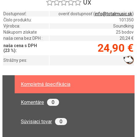
0x
Dostupnosť:
overiť dostupnosť (
info@totalmusic.sk
)
Číslo produktu:
101350
Výrobca:
Soundking
Nákupom získate
25 bodov
naša cena bez DPH :
20,24 €
24,90 €
naša cena s DPH
(23 %):
Strážny pes:
Kompletná špecifikácia
Komentáre
0
Súvisiaci tovar
0