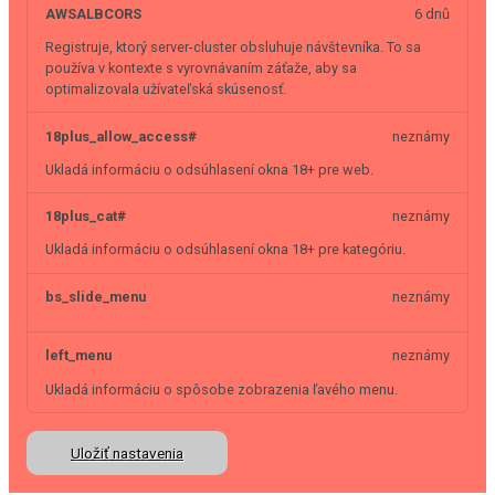
AWSALBCORS
6 dnů
Registruje, ktorý server-cluster obsluhuje návštevníka. To sa
používa v kontexte s vyrovnávaním záťaže, aby sa
optimalizovala užívateľská skúsenosť.
18plus_allow_access#
neznámy
Ukladá informáciu o odsúhlasení okna 18+ pre web.
18plus_cat#
neznámy
Ukladá informáciu o odsúhlasení okna 18+ pre kategóriu.
bs_slide_menu
neznámy
left_menu
neznámy
Ukladá informáciu o spôsobe zobrazenia ľavého menu.
Uložiť nastavenia