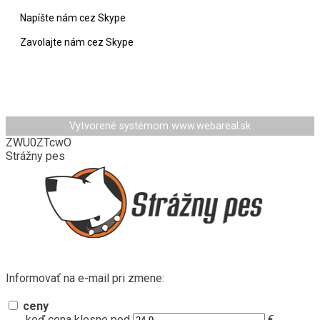
Napíšte nám cez Skype
Zavolajte nám cez Skype
Vytvorené systémom
www.webareal.sk
ZWU0ZTcwO
Strážny pes
Informovať na e-mail pri zmene:
ceny
keď cena klesne pod
€