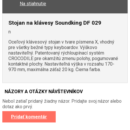
Na stiahnutie
Stojan na klávesy Soundking DF 029
n
Oceľový klávesový stojan v tvare písmena X, vhodný
pre všetky bežné typy keyboardov. Výškovo
nastaviteľný. Patentovaný rýchloupínací systém
CROCODILE pre okamžitú zmenu polohy, pogumované
kontaktné plochy. Nastaviteľná výška v rozsahu 170-
970 mm, maximálna záťaž 20 kg. Čierna farba.
NÁZORY A OTÁZKY NÁVŠTEVNÍKOV
Nebol zatiaľ pridaný žiadny názor. Pridajte svoj názor alebo
dotaz ako prvý.
Pridať komentár