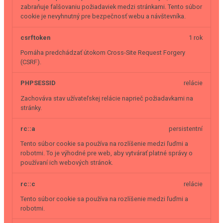
zabraňuje falšovaniu požiadaviek medzi stránkami. Tento súbor
cookie je nevyhnutný pre bezpečnosť webu a návštevníka.
csrftoken
1 rok
Pomáha predchádzať útokom Cross-Site Request Forgery
(CSRF).
PHPSESSID
relácie
Zachováva stav užívateľskej relácie naprieč požiadavkami na
stránky.
rc::a
persistentní
Tento súbor cookie sa používa na rozlíšenie medzi ľuďmi a
robotmi. To je výhodné pre web, aby vytvárať platné správy o
používaní ich webových stránok.
rc::c
relácie
Tento súbor cookie sa používa na rozlíšenie medzi ľuďmi a
robotmi.