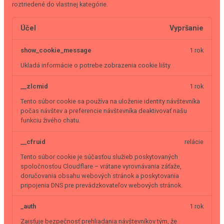
roztriedené do vlastnej kategórie.
Účel
Vypršanie
show_cookie_message
1 rok
Ukladá informácie o potrebe zobrazenia cookie lišty
__zlcmid
1 rok
Tento súbor cookie sa používa na uloženie identity návštevníka
počas návštev a preferencie návštevníka deaktivovať našu
funkciu živého chatu.
__cfruid
relácie
Tento súbor cookie je súčasťou služieb poskytovaných
spoločnosťou Cloudflare – vrátane vyrovnávania záťaže,
doručovania obsahu webových stránok a poskytovania
pripojenia DNS pre prevádzkovateľov webových stránok.
_auth
1 rok
Zaisťuje bezpečnosť prehliadania návštevníkov tým, že